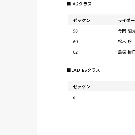
■IA2クラス
ゼッケン
ライダ
58
今岡 駿
60
松木 悠
02
島袋 樹
■LADIESクラス
ゼッケン
6