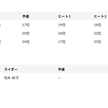
ー
予選
ヒート1
ヒート2
太
17位
19位
14位
20位
26位
22位
巳
24位
17位
23位
ライダー
予選
松木 紗子
—