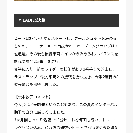
LADIES決勝
ヒート1はイン側からスタートし、ホールショットを決める
ものの、3コーナー目で1台抜かれ、オープニングラップは2
位通過。その後も後続車両にインから攻められ、バランスを
崩れて前半は5番手を走行。
後半に入り、前のライダーの転倒があり3番手まで浮上し、
ラストラップで後方車両との接戦を勝ち抜き、今季2度目の3
位表彰台を獲得しました。
【松木紗子コメント】
今大会は地元開催ということもあり、この夏のインターバル
期間で自分に厳しくしました。
3ヶ月間しっかり名阪で15分ヒートを何回も行い、トレーニ
ングも追い込み、荒れ方の研究やヒートで戦い抜く戦略法な