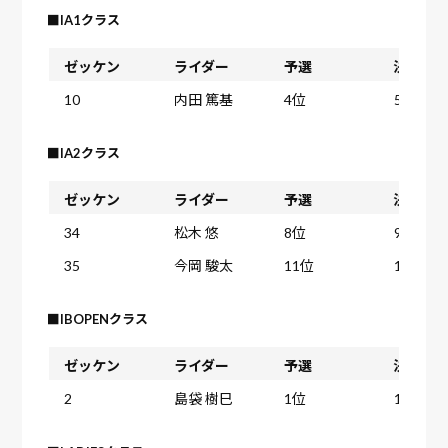
■IA1クラス
ゼッケン
ライダー
予選
決勝ヒー
10
内田 篤基
4位
5位
■IA2クラス
ゼッケン
ライダー
予選
決勝ヒー
34
松木 悠
8位
9位
35
今岡 駿太
11位
16位
■IBOPENクラス
ゼッケン
ライダー
予選
決勝ヒー
2
島袋 樹巳
1位
1位