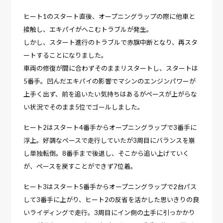
ヒート1のスタート直後、オープニングラップの際に他車と
接触し、エキパイがへこむトラブルが発生。
しかし、スタート進行のトラブルで赤旗中断となり、再スタ
ートすることになりました。
車両の修復が間に合わずそのままリスタートし、スタートは
5番手。凹んだエキパイの影響でマシンのエンジンパワーが
上手く出ず、前を追いたい気持ちはあるがペースが上がらな
い状況でそのまま5位でゴールしました。
ヒート2はスタート4番手からオープニングラップで3番手に
浮上。好調なペースで走行していたが3周目にバランスを崩
し単独転倒。8番手まで後退し、そこから追い上げていく
が、ペースを戻すことができず7位着。
ヒート3はスタート5番手からオープニングラップで2台パス
して3番手に上がり、ヒート2の反省を活かした思いきりの良
いライディングで走行。3周目にイン側の土手に引っかかり