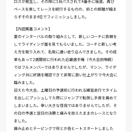
ロスが発生し、その隙に1台パスされて4番手に後退。再び
ペースを戻してレースを続行するものの、前との距離が縮ま
らずそのまま4位でフィニッシュしました。
【内田篤基コメント】
夏のインターバルの取り組みとして、新しいコーチに依頼を
してライディング面を見てもらいました。コーチと新しい考
え方を取り入れて、名阪に通い走り込んできました。その成
果もあって2週間前に行われた近畿選手権（今大会前哨戦）
ではフルメンバーではありませんでしたが、マシン、ライデ
ィング共に好調を確認できて非常に良い仕上がりで今大会に
臨みました。
迎えた今大会、土曜日の予選前に行われる練習走行でタイム
を出しにプッシュしてた際にジャンプで転倒し手首を痛めて
しまいました。幸い大きな怪我ではありませんでしたが、そ
の日の予選と翌日の決勝と痛みを抱えたままのレースとなり
ました。
痛み止めとテーピングで何とか各ヒートスタートしました