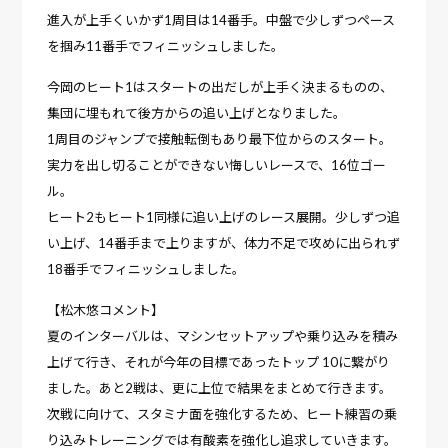
進入が上手くいかず1周目は14番手。中盤で少しずつペース
を掴み11番手でフィニッシュしました。
今岡のヒート1はスタートの出だしが上手く決まるものの、
集団に埋もれて後方からの追い上げとなりました。
1周目のジャンプで接触転倒もあり最下位からのスタート。
実力を出し切ることができない悔しいレースで、16位ゴー
ル。
ヒート2もヒート1同様に追い上げのレース展開。少しずつ追
い上げ、14番手まで上りますが、体力不足で攻めに出られず
18番手でフィニッシュしました。
【松木悠コメント】
夏のインターバルは、マシンセットアップや乗り込みを積み
上げて行き、それが今年の目標であったトップ 10に繋がり
ました。あと2戦は、更に上位で結果をまとめて行きます。
次戦に向けて、スタミナ面を強化するため、ヒート練習の乗
り込みトレーニングでは有酸素を強化し追求していきます。