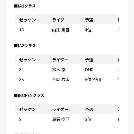
■IA1クラス
ゼッケン
ライダー
予選
決勝ヒー
10
内田 篤基
4位
12位
■IA2クラス
ゼッケン
ライダー
予選
決勝ヒー
34
松木 悠
DNF
—
35
今岡 駿太
5位(A組)
14位
■IBOPENクラス
ゼッケン
ライダー
予選
決勝ヒー
2
島袋 樹巳
3位
8位