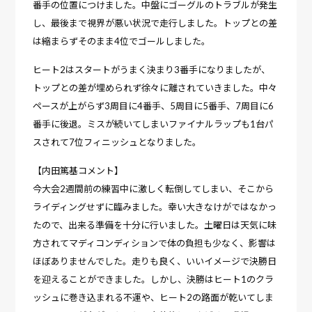
番手の位置につけました。中盤にゴーグルのトラブルが発生
し、最後まで視界が悪い状況で走行しました。トップとの差
は縮まらずそのまま4位でゴールしました。
ヒート2はスタートがうまく決まり3番手になりましたが、
トップとの差が埋められず徐々に離されていきました。中々
ペースが上がらず3周目に4番手、5周目に5番手、7周目に6
番手に後退。ミスが続いてしまいファイナルラップも1台パ
スされて7位フィニッシュとなりました。
【内田篤基コメント】
今大会2週間前の練習中に激しく転倒してしまい、そこから
ライディングせずに臨みました。幸い大きなけがではなかっ
たので、出来る準備を十分に行いました。土曜日は天気に味
方されてマディコンディションで体の負担も少なく、影響は
ほぼありませんでした。走りも良く、いいイメージで決勝日
を迎えることができました。しかし、決勝はヒート1のクラ
ッシュに巻き込まれる不運や、ヒート2の路面が乾いてしま