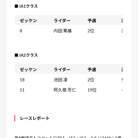
■ IA1クラス
ゼッケン
ライダー
予選
決勝ヒー
8
内田 篤基
2位
3位
■ IA2クラス
ゼッケン
ライダー
予選
決勝ヒー
18
池田 凌
2位
5位
11
阿久根 芳仁
19位
–位
レースレポート
第8戦埼玉トヨペットCUPは、IA1・IA2 ともに15分＋1周